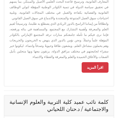
المعارف القانونية، وترسيخ قاعدة البحث العلمي الأصيل والمبتكر، بما يسهم
في تحقيق سياسة الدولة في تنمية الكوادر الوطنية المؤهلة لتولي الوظائف
القانونية والقضائية بكفاءة والعمل في مختلف المجالات القانونية، وتلبية
احتياجات سوق العمل المتنوعة والمتجددة والاندماج في سوق العمل القانوني.
وانطلاقاً من إيماننا الراسخ بالدور الريادي الذي يضطلع به طلبتنا، وترسيخاً لقيم
العلم والمعرفة وأهمية التشارك مع المجتمع، والمساهمة في بنائه ورفعته،
فإننا نرى فيكم ما تأمله جامعتكم منارات ترفد المجتمع الإماراتي بالكوادر
المؤهلة علماً وعملاً، ونحن نؤمن بالدور الذي ينهض به الخريجون والخريجات
وهم يحملون مشاعل العلم، ويشعون طاقةً وحيويةً وصدقاً وانتماء، ليكونوا خير
سفراء لجامعتهم في مختلف مرافق الدولة، يرتقون معها وبها متحلين بأنبل
الصفات والأخلاق الحميدة والعلم والمعرفة والعطاء والانتماء.
اقرأ المزيد
كلمة نائب عميد كلية التربية والعلوم الإنسانية
والاجتماعية / د.حنان اللحياني