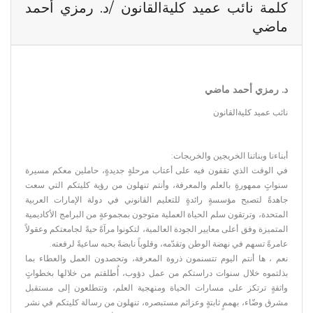
كلمة نائب عميد كليةالقانون /د. رمزي أحمد
ماضي
د. رمزي أحمد ماضي
نائب عميد كليةالقانون
أبناءنا وبناتنا الخريجين والخريجات:
في الوقت الذي تقفون فيه على أعتاب مرحلةٍ جديدةٍ، حاملين معكم مسيرة
سنواتٍ ممهورةٍ بالعلم والمعرفة، وأنتم تنهلون من رؤية كليتكم التي سعت
جاهدةً لتصبح مؤسسةٍ رائدةٍ للتعليم القانوني في دولة الإمارات العربية
المتحدة، وترتقون سلم الحياة العملية متوجون بمجموعةٍ من البرامج الأكاديمية
المتميزة وفق أعلى معايير الجودة العالمية، لتكونوا مرآةً حيةً لجامعتكم وعقولاً
عامرةً تسهم في نهضة الوطن وتقدّمه، وقلوباً نابضةً بحبه ساعيةً لرفعته.
نعم ، ها أنتم اليوم تتسنمون ذروة المعرفة، وتحصدون العمل والعطاء بما
بذلتموه خلال سنوات دراستكم من عمل دؤوب، أُطلقتم من خلالها بخطواتٍ
واثقةٍ ترتكز على مسارات الحياة ومنهجية العلم، وتتطلعون إلى مستقبل
مشرق وضّاء، بهممٍ ثابتةٍ وعزائم مستبصره، تنهلون من رسالة كليتكم في نشر