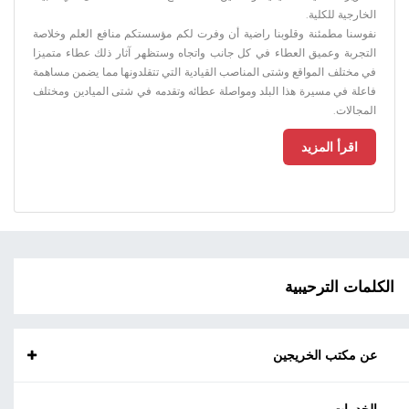
الخارجية للكلية.
نفوسنا مطمئنة وقلوبنا راضية أن وفرت لكم مؤسستكم منافع العلم وخلاصة
التجربة وعميق العطاء في كل جانب واتجاه وستظهر آثار ذلك عطاء متميزا
في مختلف المواقع وشتى المناصب القيادية التي تتقلدونها مما يضمن مساهمة
فاعلة في مسيرة هذا البلد ومواصلة عطائه وتقدمه في شتى الميادين ومختلف
المجالات.
اقرأ المزيد
الكلمات الترحيبية
عن مكتب الخريجين