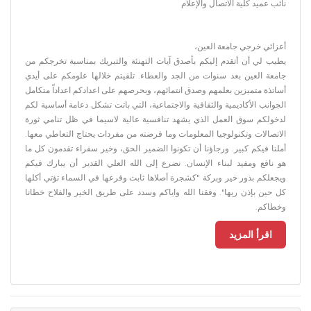
نائب عميد كلية الاتصال والإعلام
أعزائي خرجي جامعة العين،
يطيب لي أن أتقدم إليكم بأصدق آيات التهنئة والتبريك بمناسبة تخرجكم من
جامعة العين بعد سنوات من الجد والعطاء. تلقيتم خلالها علومكم على أيدي
أساتذة متميزين بعلمهم وصدق انتمائهم، وبحرصهم على اعدادكم اعداداّ متكامل
الجوانب الأكاديمية والثقافية والاجتماعية، التي باتت تشكل دعامة أساسية لكم
لدخولكم سوق العمل الذي يشهد تنافسية عالية لاسيما في ظل تنامي ثورة
الاتصالات وتكنولوجيا المعلومات وما فرضته من مفردات يحتاج التعاطي معها.
أملنا فيكم كبير. ورجاؤنا أن تكونوا الضمير الحق، وخير سفراء تقدمون كل ما
هو نافع ومفيد لبناء الإنسان. نضرع إلى الله العلي القدير أن يبارك فيكم
ويجعلكم بذور خير وبركة "كشجرة أصلاها ثابت وفرعها في السماء تؤتي أكلها
كل حين بإذن ربها". وفقنا الله واياكم وسدد على طريق الخير والفلاح خطانا
وخطاكم.
اقرأ المزيد