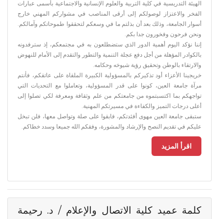
الهيئة التدريسية في كلية التربية والعلوم الإنسانية والاجتماعية بأسمى عبارات
الفخر والاعتزاز لوصولكم إلى أرقى المناصب في مشواركم المهني خارج
أسوار الجامعة، وذلك بعد أن بذلتم ما في وسعكم لتحققوا طموحاتكم وآمالكم.
ونحن فرحون وفخورون جدا بكم.
إننا نؤكد اليوم أهمية الدور الذي ستضطلعون به في مجتمعكم، إذ سترفدونه
بالكوادر المؤهلة من أجل دفع عجلة التنمية والتطور والتقدم إلى الأمام للنهوض
والارتقاء بالوطن وتحقيق رؤية شيوخه وحكامه.
خريجينا الأعزاء أود تذكيركم بالمسؤولية الكبيرة الملقاة على عاتقكم، فأنتم
مرآة جامعة العين، كونوا على قدر المسؤولية، وتعاملوا مع التحديات التي
تواجهكم بما اكتسبتموه من جامعتكم من علم وثقافة ومعرفة لكي تصلوا إلى
أعلى درجات التميز والكفاءة في مسيرتكم المهنية.
ستبقى جامعة العين مهوى أفئدتكم، فابقوا على صلة وتواصل معها، فلن تبخل
عليكم في تقديم النصح والإرشاد والمشورة، وفقكم الله جميعا وسدد خطاكم.
اقرأ المزيد
كلمة عميد كلية الاتصال والإعلام / د. رحيمة