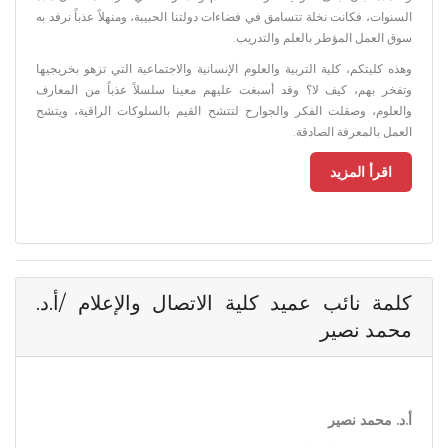
السنوات، فكانت نخلة تتسامق في فضاءات دولتنا الحبيبة، ومنهلاً عذباً نرفد به
سوق العمل المؤطر بالعلم والتدريب.
وهذه كليتكم، كلية التربية والعلوم الإنسانية والاجتماعية التي تزهو بخريجيها
وتفخر بهم، كيف لا؟ وقد أسبغت عليهم معينا سلسلاً عذباً من المعارف
والعلوم، وصقلت الفكر والجوارح لتتشح القيم بالسلوكات الراقية، ويتشح
العمل بالمعرفة الصادقة.
اقرأ المزيد
كلمة نائب عميد كلية الاتصال والإعلام /أ.د.
محمد نصير
أ.د. محمد نصير