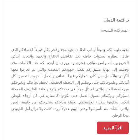
د. قتيبة الذبيان
عميد كلية الهندسة
تحية طيبة لكم جميعاً أبنائي الطلبة، تحية مجد وفخر بكم جميعاً لحصادكم الذي
طال انتظاره لسنوات حافلة بكل تفاصيل الكفاح والجهد والتعب. أبنائي
الخريجين، إنه ولمن دواعي فخري وسروري أن أوجه لكم هذه الكلمات وقد
وصلتم إلى نهاية مشواركم بفضل جهودكم المضنية والتي لم تعرفوا معها
التّواني والكسل، بل كان شعاركم فيها التفاني والعمل الدؤوب لتحقيق كل
آمالكم وطموحاتكم حتى وصلتم إلى اللحظة الحقيقة، لحظة نجاحكم وتخرجكم
من جامعة العين والتي لم تأل جهداً في خدمتكم وتوفير كافة الظروف الممكنة
لتميّزكم وتهيّئتكم لسوق العمل حتى تكونوا كالمنارة في كل أرجاء الوطن
الكبير وتكونوا سفراء لجامعتكم. لحظة نجاحكم وتخرجكم من جامعة العين
والتي أنشأت منذ تأسيسها وحتى اليوم عقولاً نيرة، كانت ولا تزال أمل النهوض
بهذا الوطن.
اقرأ المزيد