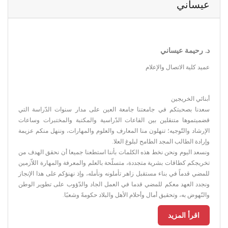
عيساني
د. رحيمة عيساني
عميد كلية الاتصال والإعلام
أبنائي الخريجين
سعدنا بصحبتكم في جامعتنا جامعة العين على مدار سنوات الدّراسة التي
قضميتموها متنقلين بين القاعات الدّراسية والمكتبة والمختبرات وساعات
الإرشاد والتّوجيه؛ تنهلون منا المعارف والعلوم والمهارات، وننهل منكم عزيمة
وإرادة الطالب المجد الطامح لبلوغ العلا.
ونسعد اليوم ونحن نخط هذه الكلمات بأننا استطعنا جميعا أن نحقق الهدف من
تخريجكم كطاقات بشرية متجددة، متسلّحة بالعلم والمعرفة والمهارة اللاّزمين
للمضي قدماً في بناء مستقبل زاهر تأملونه ونأمله، وإذ نهنؤكم على هذا الإنجاز
ونجدد العهد معكم للمضي قدما في العمل الجاد والدّؤوب على تطوير الوطن
والنّهوض به، وتحقيق أمال وأحلام الأهل والبلاد حكومةً وشعبًا.
اقرأ المزيد