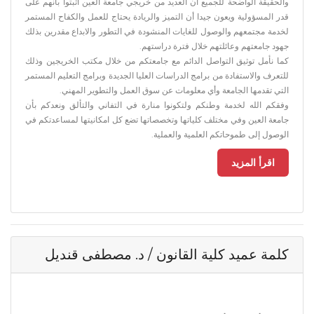
والحقيقة الواضحة للجميع أن العديد من خريجي جامعة العين أثبتوا بأنهم على
قدر المسؤولية ويعون جيدا أن التميز والريادة يحتاج للعمل والكفاح المستمر
لخدمة مجتمعهم والوصول للغايات المنشودة في التطور والابداع مقدرين بذلك
جهود جامعتهم وعائلتهم خلال فترة دراستهم.
كما نأمل توثيق التواصل الدائم مع جامعتكم من خلال مكتب الخريجين وذلك
للتعرف والاستفادة من برامج الدراسات العليا الجديدة وبرامج التعليم المستمر
التي تقدمها الجامعة وأي معلومات عن سوق العمل والتطوير المهني.
وفقكم الله لخدمة وطنكم ولتكونوا منارة في التفاني والتألق ونعدكم بأن
جامعة العين وفي مختلف كلياتها وتخصصاتها تضع كل امكانيتها لمساعدتكم في
الوصول إلى طموحاتكم العلمية والعملية.
اقرأ المزيد
كلمة عميد كلية القانون / د. مصطفى قنديل