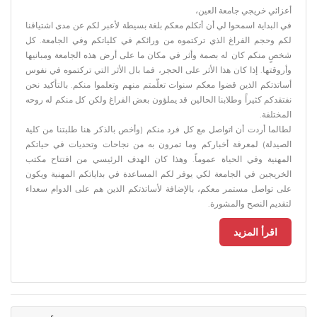
أعزائي خريجي جامعة العين،
في البداية اسمحوا لي أن أتكلم معكم بلغة بسيطة لأعبر لكم عن مدى اشتياقنا
لكم وحجم الفراغ الذي تركتموه من ورائكم في كلياتكم وفي الجامعة. كل
شخصٍ منكم كان له بصمة وأثر في مكان ما على أرض هذه الجامعة ومبانيها
وأروقتها. إذا كان هذا الأثر على الحجر، فما بال الأثر التي تركتموه في نفوس
أساتذتكم الذين قضوا معكم سنوات تعلّمتم منهم وتعلموا منكم. بالتأكيد نحن
نفتقدكم كثيراً وطلابنا الحالين قد يملؤون بعض الفراغ ولكن كل منكم له روحه
المختلفة.
لطالما أردت أن اتواصل مع كل فرد منكم (وأخص بالذكر هنا طلبتنا من كلية
الصيدلة) لمعرفة أخباركم وما تمرون به من نجاحات وتحديات في حياتكم
المهنية وفي الحياة عموماً. وهذا كان الهدف الرئيسي من افتتاح مكتب
الخريجين في الجامعة لكي يوفر لكم المساعدة في بداياتكم المهنية ويكون
على تواصل مستمر معكم، بالإضافة لأساتذتكم الذين هم على الدوام سعداء
لتقديم النصح والمشورة.
اقرأ المزيد