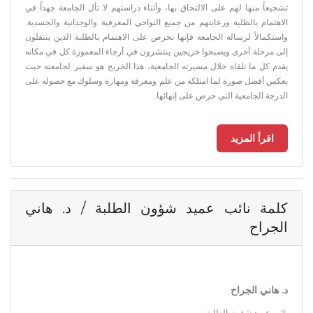
تشجيعاً منها لهم على الالتحاق بها، وأثناء دراستهم لا تأل الجامعة جهداً في
الاهتمام بالطلبة ورعايتهم من جميع النواحي المعرفية والوجدانية والجسدية.
واستكمالاً لرسالة الجامعة فإنها تحرص على الاهتمام بالطلبة الذين ينتقلون
إلى مرحلة أخرى ويصبحوا خريجين ينتشرون في أرجاء المعمورة كل في مكانه
يقدم كل ما تلقاه خلال مسيرته الجامعية، هذا الخريج هو سفير لجامعته حيث
يعكس أفضل صورة لما امتلكه من علم ومعرفة ومهارة وسلوك مع حصوله على
الدرجة الجامعية التي حرص على إنهائها.
اقرأ المزيد
كلمة نائب عميد شؤون الطلبة / د. هاني
الجراح
د. هاني الجراح
نائب عميد شؤون الطلبة