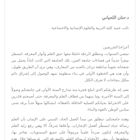
د.حنان اللحياني
نائب عميد كلية التربية والعلوم الإنسانية والاجتماعية
أعزاءنا الخريجين:
تمضي السنوات، وتنطلق الرحلة حاملةً معها عبق العلم وأنوار المعرفة، لتسطر
سِفراً جديداً في فضاءات جامعة العين، تلك الجامعة التي كانت كتاباً يحمل بين
صفحاته نجوماً ساطعة تزدان بالعديد من المعارف، وهي ترى أن الطريق طويل،
وأن هذه هي الخطوة الأولى في بناء منظومة تمهد الوصول إلى إشراق دائم
مكلل بنجاحات لا تعرف الكلل.
نعم، إنه طريقكم الذي انبلج فجره منذ مدارج السنة الأولى في جامعتكم وصولاً
إلى السنة الأخيرة، وما بينهما من قطاف العلم والمعرفة، حتى أصبحتم قادرين
على الانخراط بحياتكم العملية الحافلة بالعطاء، لتشكلوا منهلاً عذباً يرفد شتى
ميادين الوطن بالقوة والبناء.
وهذه جامعتكم، تنطلق من مبدأ العمل الجاد، المبني على الإيمان بأن العلم
رسالة حياة لتسطّرَ أفضلَ الإنجازاتِ، وأعلاها شرفاً، ألا وهي رفع راية العلم
والمعرفة، لتكون صرحاً علمياً مرموقاً على جميع المستويات، نفاخر بها،
ونعاهدها بأن نبقى الأوفياء لرسالة العلم والمعرفة التي غرسناها خلال هذه