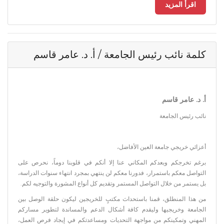
اقرأ المزيد
كلمة نائب رئيس الجامعة / أ. د. عامر قاسم
أ. د. عامر قاسم
نائب رئيس الجامعة
أعزائي خريجي جامعة العين الأفاضل،
برغم تخرجكم وبعدكم المكاني عنا إلا أنكم في قلوبنا دوماً، نحرص على
التواصل معكم باستمرار، فدورنا معكم لن ينتهي بمجرد انتهاء سنوات الدراسة،
بل يستمر من خلال التواصل المستمر وتقديم كل أنواع المشورة والتوجيه لكم.
من هذا المنطلق، قمنا باستحداث مكتبٍ للخريجين ليكون حلقة الوصل بين
الجامعة وخريجيها وليقدم كافة أشكال الدعم والمساندة لتطوير مساركم
المهني وتمكينكم من مواجهة التحديات ومساعدتكم في إيجاد فرص العمل،