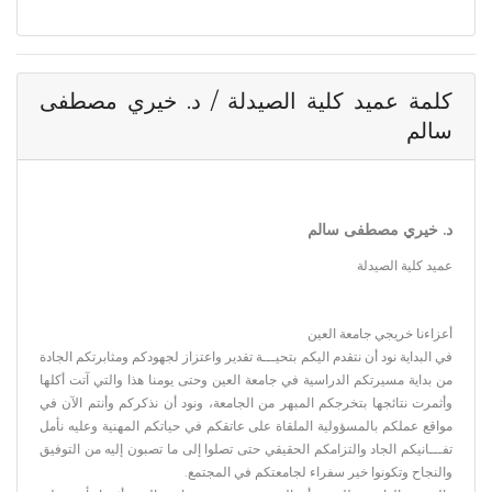
كلمة عميد كلية الصيدلة / د. خيري مصطفى
سالم
د. خيري مصطفى سالم
عميد كلية الصيدلة
أعزاءنا خريجي جامعة العين
في البداية نود أن نتقدم اليكم بتحيـــة تقدير واعتزاز لجهودكم ومثابرتكم الجادة
من بداية مسيرتكم الدراسية في جامعة العين وحتى يومنا هذا والتي آتت أكلها
وأثمرت نتائجها بتخرجكم المبهر من الجامعة، ونود أن نذكركم وأنتم الآن في
مواقع عملكم بالمسؤولية الملقاة على عاتقكم في حياتكم المهنية وعليه نأمل
تفـــانيكم الجاد والتزامكم الحقيقي حتى تصلوا إلى ما تصبون إليه من التوفيق
والنجاح وتكونوا خير سفراء لجامعتكم في المجتمع.