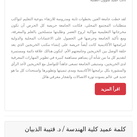
لقد خطت جامعة العين بخطوات ثابتة ومدروسة للارتقاء بنوعية التعليم لتواكب
متطلبات المجتمع المحلي، فكانت الجامعة حريصة كل الحرص أن تكون
مخرجاتها التعليمية مواكبة لروح العصر وطلبتها متسلحين بالعلم والمعرفة،
ومع تأكيد الجامعة وحرصها في الحصول على الاعتمادات المحلية والدولية
لبرامجها الأكاديمية كانت أيضاً حريصة على إنشاء مكتب الخريجين الذي يعد
حلقة الوصل بين الخريجين وجامعتهم الأم، لتكون هنالك علاقة دائمة ومستمرة
لتقديم كل ما من شأنه أن يساهم مساهمة كبيرة في تطوير المهارات المعرفية
لدى الخريجين، وستبقى الجامعة تسعى جاهداً للتواصل مع الخريجين لأخذ الرأي
والمشورة بكل برامجها الأكاديمية ومدى تنميتها وتطويرها واستحداث كل ما هو
جديد في عالم يسوده ثورة الاتصالات وانفجار معرفي هائل .
اقرأ المزيد
كلمة عميد كلية الهندسة / د. قتيبة الذبيان