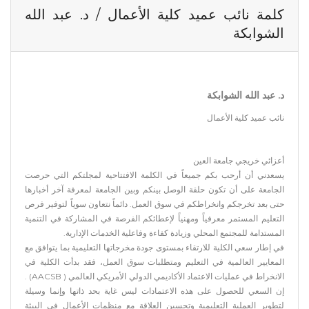
كلمة نائب عميد كلية الأعمال / د. عبد الله
الشوابكة
د. عبد الله الشوابكة
نائب عميد كلية الأعمال
أعزائي خريجي جامعة العين
يسعدني أن أرحب بكم جميعاً في الكلمة الافتتاحية لمجلتكم التي حرصت
الجامعة على أن تكون حلقة الوصل بينكم وبين الجامعة لمعرفة آخر أخبارها
حتى بعد تخرجكم وانخراطكم في سوق العمل. دائماً نتعاون سوياً لتوفير فرص
التعليم المستمر معرفياً ومهنياً لإعطائكم الفرصة في المشاركة في التنمية
المستدامة للمجتمع المحلي وزيادة كفاءة وفاعلية الخدمات الإدارية.
في إطار سعي الكلية للارتقاء بمستوى جودة مخرجاتها التعليمية بما يتوافق مع
المعايير العالمية في التعليم ومتطلبات سوق العمل، فقد بدأت الكلية في
الانخراط في عمليات الاعتماد الأكاديمي الدولي الأمريكي العالمي ( AACSB) .
إن السعي للحصول على هذه الاعتمادات ليس غاية بحد ذاتها وإنما وسيلة
لتطوير العملية التعليمية وتحسين العلاقة مع منظمات الأعمال في البيئة