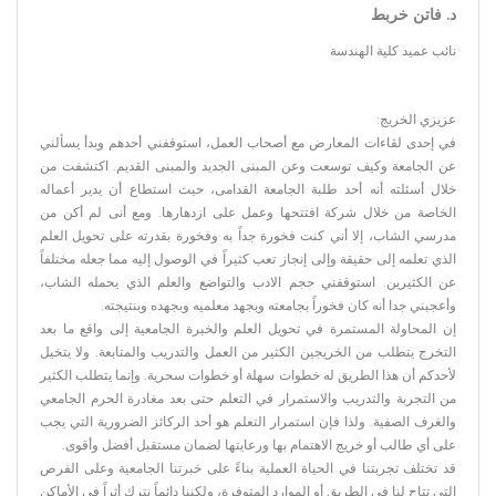
د. فاتن خربط
نائب عميد كلية الهندسة
عزيزي الخريج:
في إحدى لقاءات المعارض مع أصحاب العمل، استوقفني أحدهم وبدأ يسألني
عن الجامعة وكيف توسعت وعن المبنى الجديد والمبنى القديم. اكتشفت من
خلال أسئلته أنه أحد طلبة الجامعة القدامى، حيث استطاع أن يدير أعماله
الخاصة من خلال شركة افتتحها وعمل على ازدهارها. ومع أنى لم أكن من
مدرسي الشاب، إلا أني كنت فخورة جداً به وفخورة بقدرته على تحويل العلم
الذي تعلمه إلى حقيقة وإلى إنجاز تعب كثيراً في الوصول إليه مما جعله مختلفاً
عن الكثيرين. استوقفني حجم الادب والتواضع والعلم الذي يحمله الشاب،
وأعجبني جدا أنه كان فخوراً بجامعته وبجهد معلميه وبجهده وبنتيجته.
إن المحاولة المستمرة في تحويل العلم والخبرة الجامعية إلى واقع ما بعد
التخرج يتطلب من الخريجين الكثير من العمل والتدريب والمتابعة. ولا يتخيل
لأحدكم أن هذا الطريق له خطوات سهلة أو خطوات سحرية. وإنما يتطلب الكثير
من التجربة والتدريب والاستمرار في التعلم حتى بعد مغادرة الحرم الجامعي
والغرف الصفية. ولذا فإن استمرار التعلم هو أحد الركائز الضرورية التي يجب
على أي طالب أو خريج الاهتمام بها ورعايتها لضمان مستقبل أفضل وأقوى.
قد تختلف تجربتنا في الحياة العملية بناءً على خبرتنا الجامعية وعلى الفرص
التي تتاح لنا في الطريق أو الموارد المتوفرة، ولكننا دائماً نترك أثراً في الأماكن