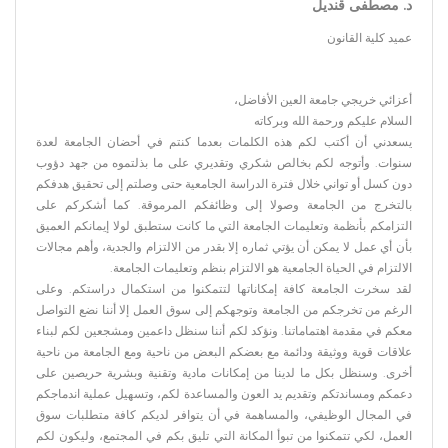
د. مصطفى قنديل
عميد كلية القانون
أعزائي خريجي جامعة العين الأفاضل،
السلام عليكم ورحمة الله وبركاته
يسعدني أن أكتب لكم هذه الكلمات بعدما كنتم في أحضان الجامعة لعدة
سنوات. وأتوجه لكم بخالص شكري وتقديري على ما بذلتموه من جهد دؤوب
دون كسل أو تواني خلال فترة الدراسة الجامعية حتى وصلتم إلى تحقيق هدفكم
بالتخرج من الجامعة وصولا إلى وظائفكم المرموقة. كما أشكركم على
التزامكم بأنظمة وتعليمات الجامعة التي ما كانت ستطبق لولا إيمانكم العميق
بأن أي عمل لا يمكن أن يؤتي ثماره إلا بقدر من الالتزام والجدية، وأهم مجالات
الالتزام في الحياة الجامعية هو الالتزام بنظم وتعليمات الجامعة.
لقد سخرت الجامعة كافة إمكاناتها لتتمكنوا من استكمال دراستكم. وعلى
الرغم من تخرجكم من الجامعة وتوجهكم إلى سوق العمل إلا أننا نضع التواصل
معكم في مقدمة اهتماماتنا. ونؤكد لكم أننا سنظل داعمين ومشجعين لكم لبناء
علاقات قوية ووثيقة ودائمة مع بعضكم البعض من ناحية ومع الجامعة من ناحية
أخرى. وسنظل بكل ما لدينا من إمكانات مادية وتقنية وبشرية حريصين على
دعمكم ومساندتكم وتقديم يد العون والمساعدة لكم، وتسهيل عملية اندماجكم
في المجال الوظيفي، والمساهمة في أن يتوافر لديكم كافة متطلبات سوق
العمل، لكي تتمكنوا من تبوأ المكانة التي تليق بكم في المجتمع، وليكون لكم